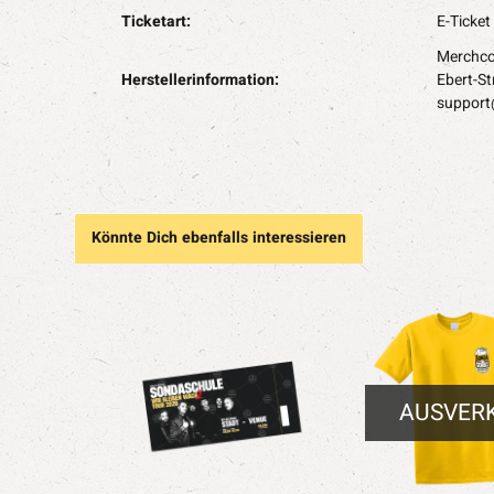
Ticketart:
E-Ticket
Merchco
Herstellerinformation:
Ebert-St
suppor
Könnte Dich ebenfalls interessieren
AUSVER