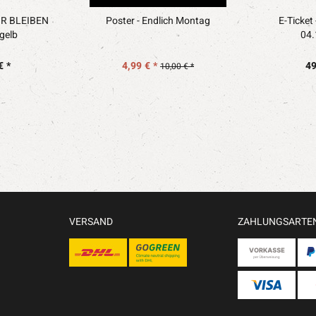
"WIR BLEIBEN
Poster - Endlich Montag
E-Ticket
gelb
04.
€ *
4,99 € *
49
10,00 € *
VERSAND
ZAHLUNGSARTE