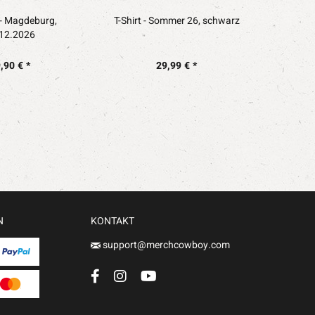
 - Magdeburg,
T-Shirt - Sommer 26, schwarz
T-Shir
12.2026
,90 € *
29,99 € *
N
KONTAKT
support@merchcowboy.com