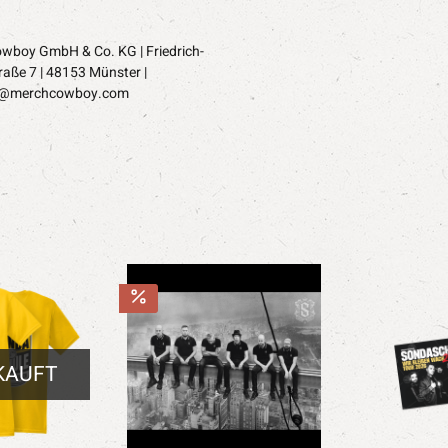
wboy GmbH & Co. KG | Friedrich-
raße 7 | 48153 Münster |
t@merchcowboy.com
KAUFT