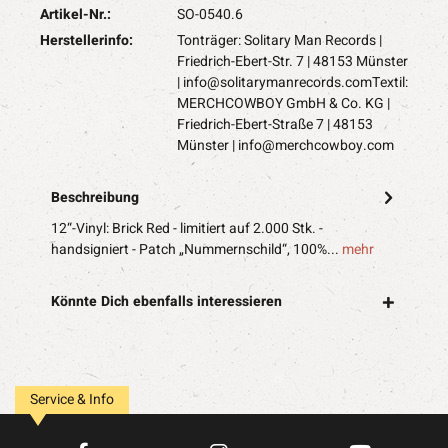
Artikel-Nr.:
SO-0540.6
Herstellerinfo:
Tonträger: Solitary Man Records |
Friedrich-Ebert-Str. 7 | 48153 Münster
|
info@solitarymanrecords.comTextil
:
MERCHCOWBOY GmbH & Co. KG |
Friedrich-Ebert-Straße 7 | 48153
Münster |
info@merchcowboy.com
Beschreibung
12“-Vinyl: Brick Red - limitiert auf 2.000 Stk. -
handsigniert - Patch „Nummernschild“, 100%...
mehr
Könnte Dich ebenfalls interessieren
Service & Info