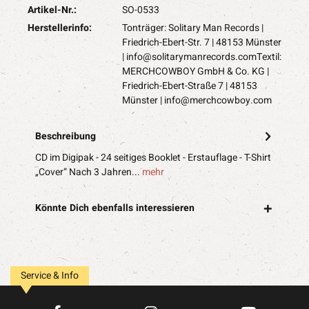
Artikel-Nr.:
SO-0533
Herstellerinfo:
Tonträger: Solitary Man Records |
Friedrich-Ebert-Str. 7 | 48153 Münster
|
info@solitarymanrecords.comTextil
:
MERCHCOWBOY GmbH & Co. KG |
Friedrich-Ebert-Straße 7 | 48153
Münster |
info@merchcowboy.com
Beschreibung
CD im Digipak - 24 seitiges Booklet - Erstauflage - T-Shirt
„Cover“ Nach 3 Jahren...
mehr
Könnte Dich ebenfalls interessieren
Service & Info